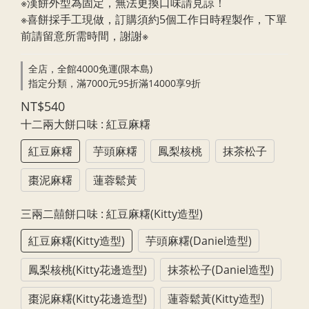
※漢餅外型為固定，無法更換口味請見諒！
※喜餅採手工現做，訂購須約5個工作日時程製作，下單
前請留意所需時間，謝謝※
全店，全館4000免運(限本島)
指定分類，滿7000元95折滿14000享9折
NT$540
十二兩大餅口味
: 紅豆麻糬
紅豆麻糬
芋頭麻糬
鳳梨核桃
抹茶松子
棗泥麻糬
蓮蓉鬆黃
三兩二囍餅口味
: 紅豆麻糬(Kitty造型)
紅豆麻糬(Kitty造型)
芋頭麻糬(Daniel造型)
鳳梨核桃(Kitty花邊造型)
抹茶松子(Daniel造型)
棗泥麻糬(Kitty花邊造型)
蓮蓉鬆黃(Kitty造型)