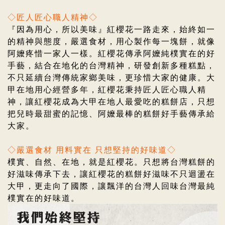
◇匠人匠心職人精神◇
『因為用心，所以美味』紅櫻花一路走來，始終如一
的精神與態度，嚴選食材，用心製作每一塊餅，就像
阿嬤疼惜一家人一樣。紅櫻花傳承阿嬤純樸實在的好
手藝，結合在地化的台灣精神，研發創新多種糕點，
不只延續台灣傳統家鄉美味，更珍惜大家的健康。大
甲在地用心經營多年，紅櫻花
秉持匠人匠心職人精
神，
讓紅櫻花成為大甲在地人最愛吃的糕餅店，
只想
把兒時最甜蜜的記憶、阿嬤最棒的糕餅好手藝傳承給
大家。
◇嚴選食材 用料實在 只想堅持的好味道◇
樸實、自然、在地，就是紅櫻花。只想將台灣糕餅的
好滋味傳承下去，
讓紅櫻花的糕餅好滋味不只迴盪在
大甲，更走向了國際，讓飄洋的台灣人回味台灣最純
樸實在的好味道。