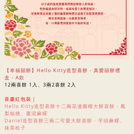
【幸福囍餅】
Hello Kitty造型喜餅 - 真愛囍餅
禮
盒
- A款
12兩喜餅 1入、
3兩2喜餅 2入
喜慶紅包裝
｜
Hello Kitty造型喜餅十二兩花邊圓模大餅喜餅 - 鳳
梨核桃、
棗泥麻糬
Daniel
造型喜餅三兩二可愛
大餅喜餅
- 芋頭麻糬、
抹茶松子