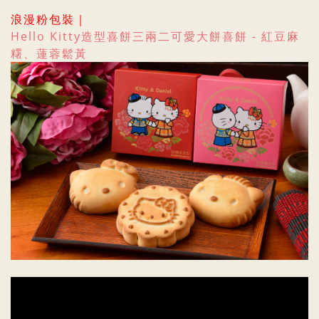
浪漫粉包裝
｜
Hello Kitty造型喜餅三兩二可愛
大餅喜餅 -
紅豆麻
糬、
蓮蓉鬆黃