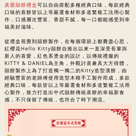
真愛囍餅
禮盒
可以自由搭配多種經典口味，每款經典
口味的喜餅皆以上等嚴選食材和多道繁複工法用心製
作，口感層次豐富、香甜不膩，每一口都能感受到幸
福美好滋味。
從禮盒視覺到囍餅製作
，
在每個環節上都費盡心思
，
紅櫻花Hello Kitty囍餅自推出以來一直深受長輩與
新人的喜愛，紅色系燙金的設計，以傳統禮服的
KITTY & DANIEL為主角，外觀討喜兼具大方得體，
囍餅製作上為了打造獨一獨二的Kitty造型漢餅，由
經驗豐富的老師傅使用造型木模手工製作而成，多款
經典口味，每款皆以上等嚴選食材和多道繁複工法用
心製作，
致力打造出中式囍餅傳統喜餅的幸福新食
感，
不只保留了傳統，也符合了時下潮流。