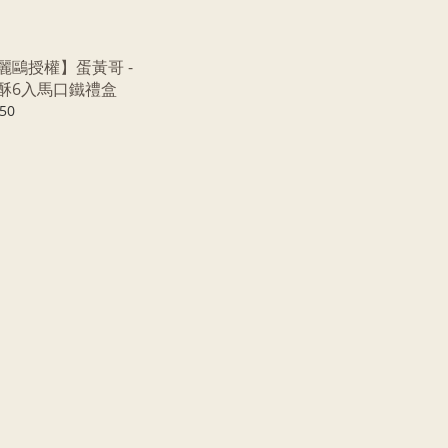
麗鷗授權】蛋黃哥 -
酥6入馬口鐵禮盒
50