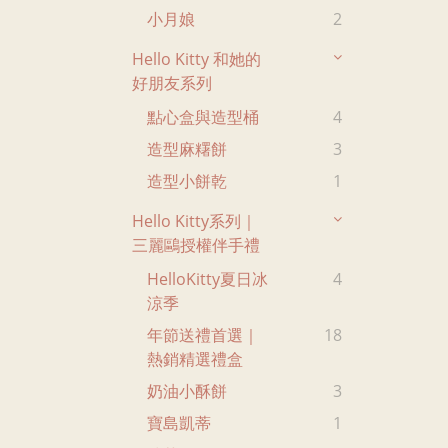
小月娘
2
Hello Kitty 和她的
好朋友系列
點心盒與造型桶
4
造型麻糬餅
3
造型小餅乾
1
Hello Kitty系列｜
三麗鷗授權伴手禮
HelloKitty夏日冰
4
涼季
年節送禮首選｜
18
熱銷精選禮盒
奶油小酥餅
3
寶島凱蒂
1