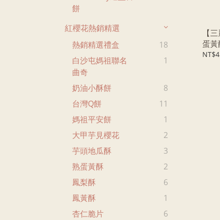
餅
紅櫻花熱銷精選
【三
蛋黃
熱銷精選禮盒
18
NT$4
白沙屯媽祖聯名
1
曲奇
奶油小酥餅
8
台灣Q餅
11
媽祖平安餅
1
大甲芋見櫻花
2
芋頭地瓜酥
3
熟蛋黃酥
2
鳳梨酥
6
鳳黃酥
1
杏仁脆片
6