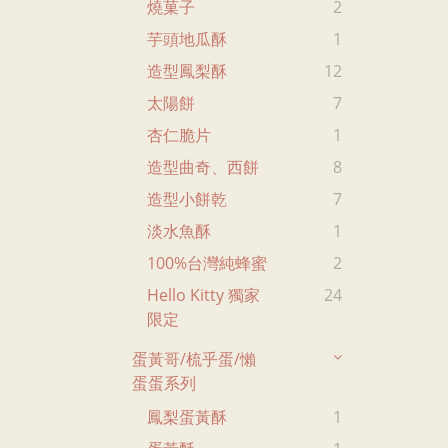
燒菓子
2
芋頭地瓜酥
1
造型鳳梨酥
12
太陽餅
7
杏仁脆片
1
造型曲奇、西餅
8
造型小餅乾
7
淡水魚酥
1
100%台灣純蜂蜜
2
Hello Kitty 獨家
24
限定
蛋黃哥/梳乎蛋/懶
蛋蛋系列
鳳梨蛋黃酥
1