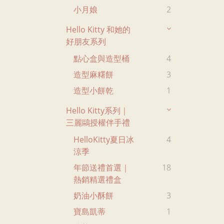
小月娘
2
Hello Kitty 和她的
好朋友系列
點心盒與造型桶
4
造型麻糬餅
3
造型小餅乾
1
Hello Kitty系列｜
三麗鷗授權伴手禮
HelloKitty夏日冰
4
涼季
年節送禮首選｜
18
熱銷精選禮盒
奶油小酥餅
3
寶島凱蒂
1