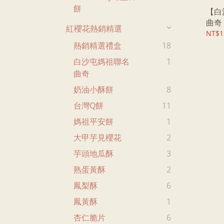
餅
【白
曲奇
紅櫻花熱銷精選
NT$1
熱銷精選禮盒
18
白沙屯媽祖聯名
1
曲奇
奶油小酥餅
8
台灣Q餅
11
媽祖平安餅
1
大甲芋見櫻花
2
芋頭地瓜酥
3
熟蛋黃酥
2
鳳梨酥
6
鳳黃酥
1
杏仁脆片
6