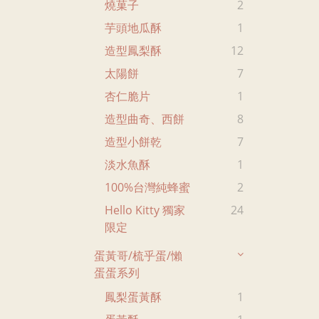
燒菓子
2
芋頭地瓜酥
1
造型鳳梨酥
12
太陽餅
7
杏仁脆片
1
造型曲奇、西餅
8
造型小餅乾
7
淡水魚酥
1
100%台灣純蜂蜜
2
Hello Kitty 獨家
24
限定
蛋黃哥/梳乎蛋/懶
蛋蛋系列
鳳梨蛋黃酥
1