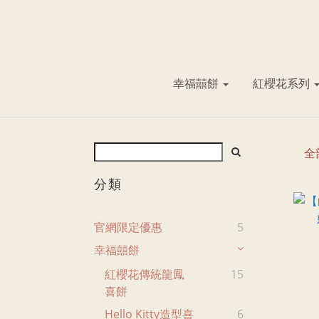
幸福囍餅
紅櫻花系列
全
分類
官網限定優惠
5
幸福囍餅
紅櫻花傳統龍鳳
15
喜餅
Hello Kitty造型喜
6