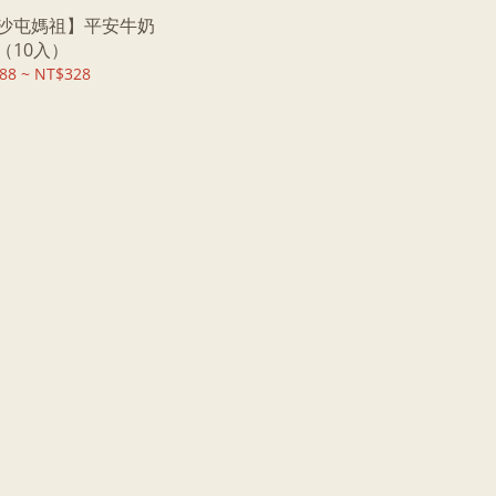
沙屯媽祖】平安牛奶
（10入）
88 ~ NT$328