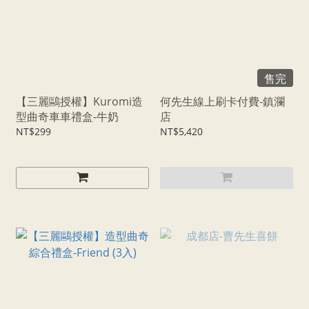
售完
【三麗鷗授權】Kuromi造
何先生線上刷卡付費-鎮瀾
型曲奇車車禮盒-牛奶
店
NT$299
NT$5,420