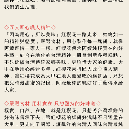
我們的生活裡。
◇匠人匠心職人精神◇
『因為用心，所以美味』紅櫻花一路走來，始終如一
的精神與態度，嚴選食材，用心製作每一塊餅，就像
阿嬤疼惜一家人一樣。紅櫻花傳承阿嬤純樸實在的好
手藝，結合在地化的台灣精神，研發創新多種糕點，
不只延續台灣傳統家鄉美味，更珍惜大家的健康。大
甲在地用心經營多年，紅櫻花
秉持匠人匠心職人精
神，
讓紅櫻花成為大甲在地人最愛吃的糕餅店，
只想
把兒時最甜蜜的記憶、阿嬤最棒的糕餅好手藝傳承給
大家。
◇嚴選食材 用料實在 只想堅持的好味道◇
樸實、自然、在地，就是紅櫻花。只想將台灣糕餅的
好滋味傳承下去，
讓紅櫻花的糕餅好滋味不只迴盪在
大甲，更走向了國際，讓飄洋的台灣人回味台灣最純