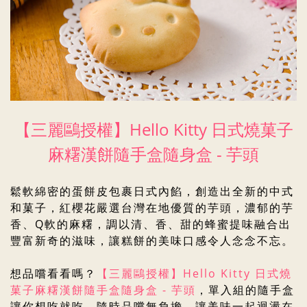
【三麗鷗授權】
Hello Kitty 日式燒菓子
麻糬漢餅隨手盒隨身盒 - 芋頭
鬆軟綿密的蛋餅皮包裹日式內餡，創造出全新的中式
和菓子，紅櫻花嚴選台灣在地優質的芋頭，濃郁的芋
香、Q軟的麻糬，調以清、香、甜的蜂蜜提味融合出
豐富新奇的滋味，讓糕餅的美味口感令人念念不忘。
想品嚐看看嗎？
【三麗鷗授權】
Hello Kitty
日式燒
菓子麻糬漢餅隨手盒隨身盒 - 芋頭
，單入組的隨手盒
讓你想吃就吃，隨時品嚐無負擔，讓美味一起迴盪在