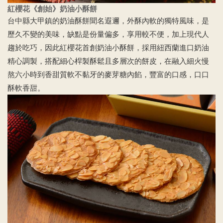
紅櫻花《創始》奶油小酥餅
台中縣大甲鎮的奶油酥餅聞名遐邇，外酥內軟的獨特風味，是
歷久不變的美味，缺點是份量偏多，享用較不便，加上現代人
趨於吃巧，因此紅櫻花首創奶油小酥餅，採用紐西蘭進口奶油
精心調製，搭配細心桿製酥鬆且多層次的餅皮，在融入細火慢
熬六小時到香甜質軟不黏牙的麥芽糖內餡，豐富的口感，口口
酥軟香甜。