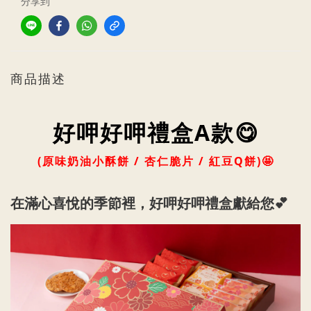
分享到
商品描述
好呷好呷禮盒A款😋
(原味奶油小酥餅 / 杏仁脆片 / 紅豆Q餅)🤩
在滿心喜悅的季節裡，好呷好呷禮盒獻給您💕