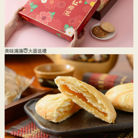
美味滿滿😇大器送禮