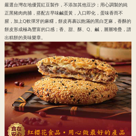
嚴選台灣在地優質紅豆製作，不添加其他豆沙；用心調製的純
正黑豬肉肉脯，搭配古早味鹹蛋黃，入口即化，蛋味香而不
腥，加上Q軟彈牙的麻糬，餅皮再裹以飽滿的黑白芝麻，香酥的
餅皮形成極為豐富的口感；香、甜、酥、Q、鹹，層層堆疊，譜
出糕餅的美味樂章。