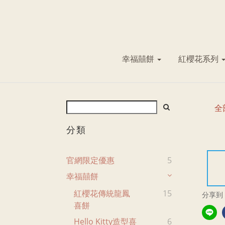
幸福囍餅
紅櫻花系列
全
分類
官網限定優惠
5
幸福囍餅
紅櫻花傳統龍鳳
15
分享到
喜餅
Hello Kitty造型喜
6