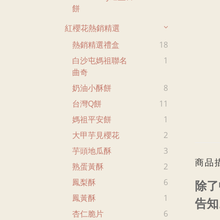
餅
紅櫻花熱銷精選
熱銷精選禮盒
18
白沙屯媽祖聯名
1
曲奇
奶油小酥餅
8
台灣Q餅
11
媽祖平安餅
1
大甲芋見櫻花
2
芋頭地瓜酥
3
商品
熟蛋黃酥
2
鳳梨酥
6
除了
鳳黃酥
1
告知
杏仁脆片
6