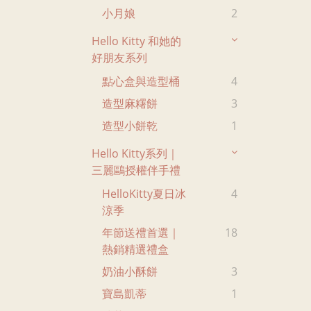
小月娘
2
Hello Kitty 和她的
好朋友系列
點心盒與造型桶
4
造型麻糬餅
3
造型小餅乾
1
Hello Kitty系列｜
三麗鷗授權伴手禮
HelloKitty夏日冰
4
涼季
年節送禮首選｜
18
熱銷精選禮盒
奶油小酥餅
3
寶島凱蒂
1