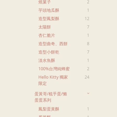
燒菓子
2
芋頭地瓜酥
1
造型鳳梨酥
12
太陽餅
7
杏仁脆片
1
造型曲奇、西餅
8
造型小餅乾
7
淡水魚酥
1
100%台灣純蜂蜜
2
Hello Kitty 獨家
24
限定
蛋黃哥/梳乎蛋/懶
蛋蛋系列
鳳梨蛋黃酥
1