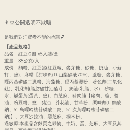
👨‍💻公開透明不欺騙
是我們對消費者不變的承諾💕
【產品規格】
品名：紅豆Ｑ餅 x5入裝/盒
重量：85公克/入
成份：麵粉、紅豆餡(紅豆粒、麥芽糖、砂糖、奶油、小蘇
打、鹽)、麻糬【甜味劑(D-山梨醇液70%)、蔗糖、麥芽糖、
羥丙基磷酸二澱粉、海藻糖、羥丙基澱粉、著色劑(二氧化
鈦)、乳化劑(脂肪酸甘油酯)】、奶油(乳脂、水)、砂糖、
水、鹹蛋黃(蛋黃、鹽)、白芝麻、豬肉脯【豬肉、糖、醬
油、碗豆粉、鹽、豬油、芥花油、甘草粉、調味劑(L-麩酸
鈉、5'–鳥嘌呤核苷磷酸二鈉、5'–次黃嘌呤核苷磷酸二
鈉)】、大豆沙拉油、黑芝麻、糯米粉、
過敏原:本產品含麩質之穀物、牛奶、蛋、芝麻、大豆及其