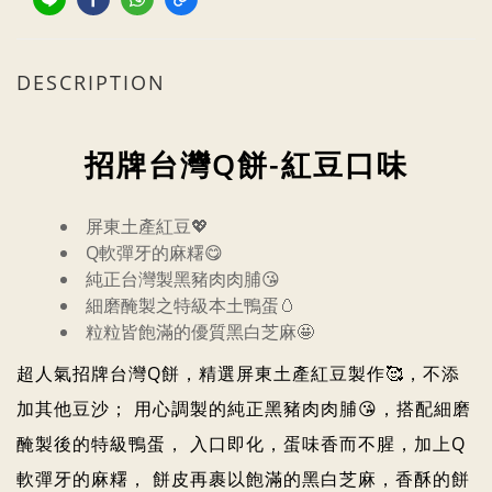
DESCRIPTION
招牌台灣Q餅-紅豆口味
屏東土產紅豆💖
Q軟彈牙的麻糬😋
純正台灣製黑豬肉肉脯😘
細磨醃製之特級本土鴨蛋🥚
粒粒皆飽滿的優質黑白芝麻🤩
超人氣招牌台灣Q餅，精選屏東土產紅豆製作🥰，不添
加其他豆沙； 用心調製的純正黑豬肉肉脯😘，搭配細磨
醃製後的特級鴨蛋， 入口即化，蛋味香而不腥，加上Q
軟彈牙的麻糬， 餅皮再裹以飽滿的黑白芝麻，香酥的餅