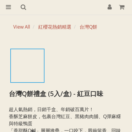
View All
紅櫻花熱銷精選
台灣Q餅
台灣Q餅禮盒 (5入/盒) - 紅豆口味
超人氣熱銷，日銷千盒、年銷破百萬片！
香酥芝麻餅皮，包裹台灣紅豆、黑豬肉肉脯、Q彈麻糬
與特級鴨蛋
「香甜酥Q鹹」層層堆疊，一口咬下，唇齒留香、回味