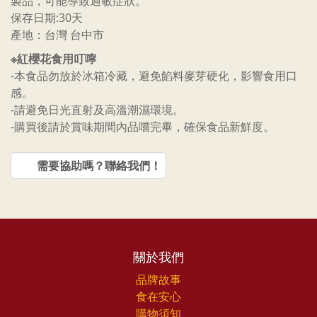
製品，可能導致過敏症狀。
保存日期:30天
產地：台灣 台中市
※紅櫻花食用叮嚀
-本食品勿放於冰箱冷藏，避免餡料麥芽硬化，影響食用口
感。
-請避免日光直射及高溫潮濕環境。
-購買後請於賞味期間內品嚐完畢，確保食品新鮮度。
需要協助嗎？聯絡我們！
關於我們
品牌故事
食在安心
購物須知