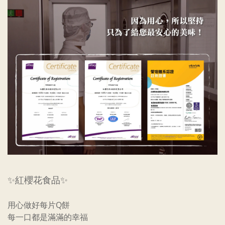
✨紅櫻花食品✨
用心做好每片Q餅
每一口都是滿滿的幸福