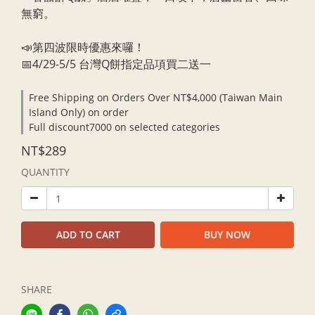
無窮。
📣第四波限時優惠來囉！
📅4/29-5/5 台灣Q餅指定品項買二送一
Free Shipping on Orders Over NT$4,000 (Taiwan Main
Island Only) on order
Full discount7000 on selected categories
NT$289
QUANTITY
ADD TO CART
BUY NOW
SHARE