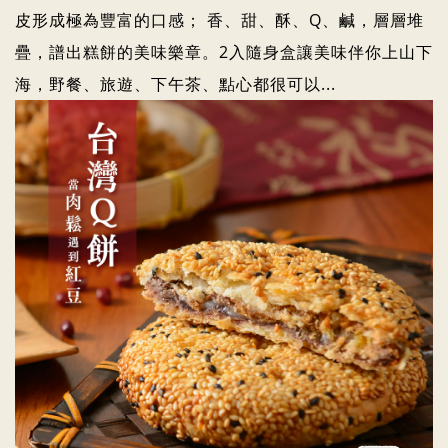
皮形成極為豐富的口感； 香、甜、酥、Q、鹹，層層堆
疊，譜出糕餅的美味樂章。2入隨身盒讓美味伴你上山下
海，野餐、旅遊、下午茶、點心都很可以...