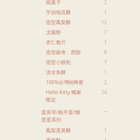
燒菓子
2
芋頭地瓜酥
1
造型鳳梨酥
12
太陽餅
7
杏仁脆片
1
造型曲奇、西餅
8
造型小餅乾
7
淡水魚酥
1
100%台灣純蜂蜜
2
Hello Kitty 獨家
24
限定
蛋黃哥/梳乎蛋/懶
蛋蛋系列
鳳梨蛋黃酥
1