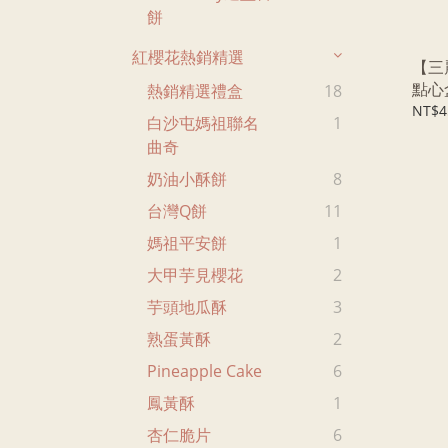
餅
紅櫻花熱銷精選
【三
點心
熱銷精選禮盒
18
NT$4
白沙屯媽祖聯名
1
曲奇
奶油小酥餅
8
台灣Q餅
11
媽祖平安餅
1
大甲芋見櫻花
2
芋頭地瓜酥
3
熟蛋黃酥
2
Pineapple Cake
6
鳳黃酥
1
杏仁脆片
6