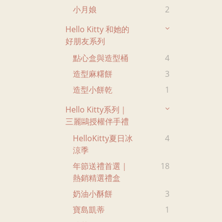
小月娘
2
Hello Kitty 和她的
好朋友系列
點心盒與造型桶
4
造型麻糬餅
3
造型小餅乾
1
Hello Kitty系列｜
三麗鷗授權伴手禮
HelloKitty夏日冰
4
涼季
年節送禮首選｜
18
熱銷精選禮盒
奶油小酥餅
3
寶島凱蒂
1