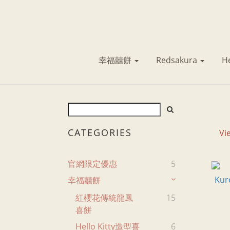
幸福囍餅
Redsakura
He
CATEGORIES
Vi
官網限定優惠
5
幸福囍餅
紅櫻花傳統龍鳳
15
喜餅
Hello Kitty造型喜
6