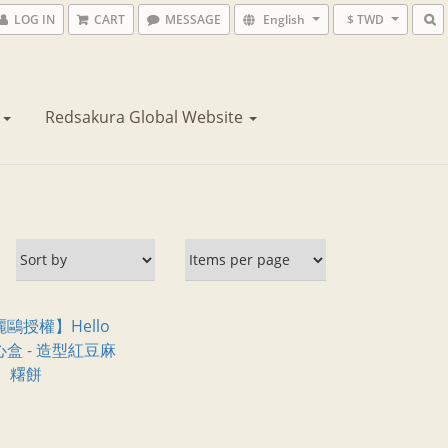
LOG IN
CART
MESSAGE
English
$ TWD
花
Redsakura Global Website