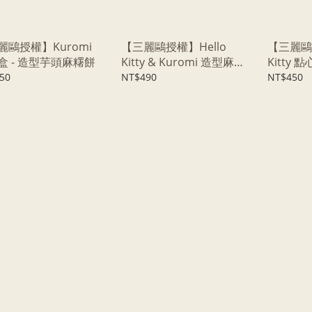
麗鷗授權】Kuromi
【三麗鷗授權】Hello
【三麗鷗授
盒 - 造型芋頭麻糬餅
Kitty & Kuromi 造型麻糬
Kitty 
餅禮盒
糬餅
50
NT$490
NT$450