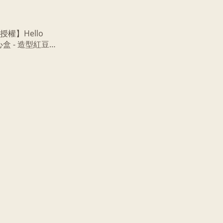
權】Hello
點心盒 - 造型紅豆麻