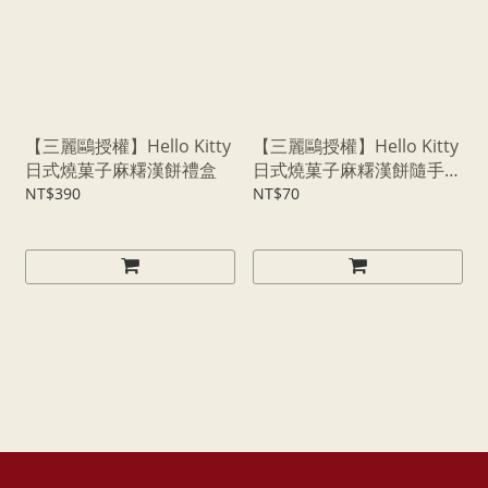
【三麗鷗授權】Hello Kitty
【三麗鷗授權】Hello Kitty
日式燒菓子麻糬漢餅禮盒
日式燒菓子麻糬漢餅隨手盒
隨身盒 - 芋頭
NT$390
NT$70