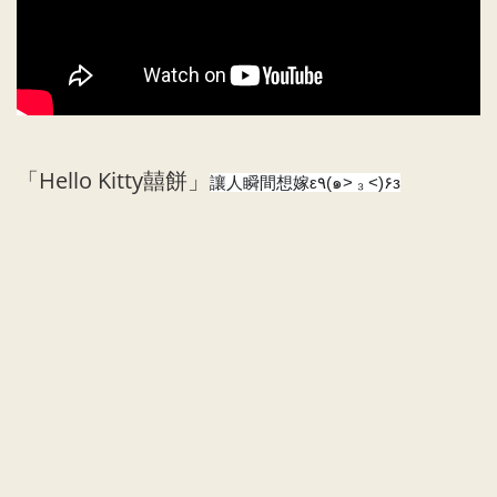
「Hello Kitty囍餅」
讓人瞬間想嫁ε٩(๑> ₃ <)۶з