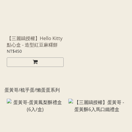
【三麗鷗授權】Hello Kitty
點心盒 - 造型紅豆麻糬餅
NT$450
蛋黃哥/梳乎蛋/懶蛋蛋系列