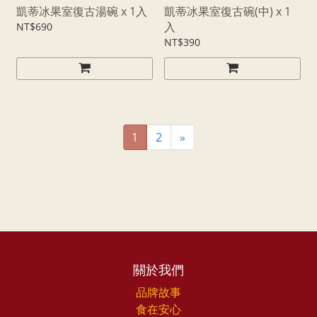
凱蒂冰果室復古湯碗 x 1入
凱蒂冰果室復古碗(中) x 1
入
NT$690
NT$390
1
2
»
關於我們
品牌故事
食在安心