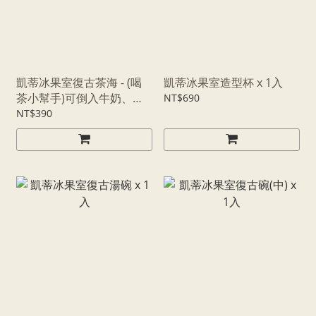
凱蒂冰果室復古茶海 - (喝
凱蒂冰果室造型杯 x 1入
茶小幫手)可倒入牛奶、奶
NT$690
精 x1入
NT$390