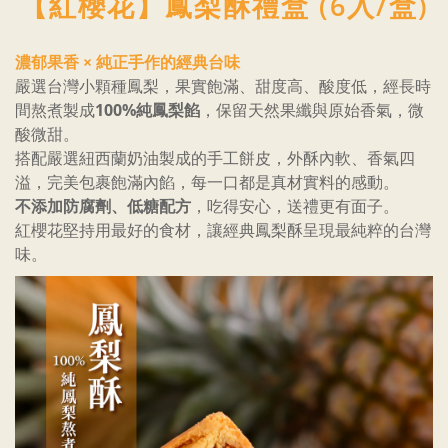
【紅櫻花】鳳梨酥禮盒 (6入/盒)
濃郁果香 × 純正手作的經典台味
嚴選台灣小顆種鳳梨，果實飽滿、甜度高、酸度低，經長時
間熬煮製成
100%純鳳梨餡
，保留天然果纖與原始香氣，微
酸微甜。
搭配嚴選紐西蘭奶油製成的手工餅皮，外酥內軟、香氣四
溢，完美包裹飽滿內餡，每一口都是真材實料的感動。
不添加防腐劑、低糖配方
，吃得安心，送禮更有面子。
紅櫻花堅持用最好的食材，讓經典鳳梨酥呈現最純粹的台灣
味。