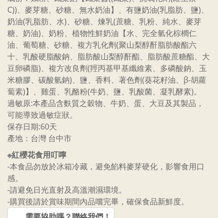
C))、麥芽糖、砂糖、無水奶油】、有鹽奶油(乳脂肪、鹽)、
奶油(乳脂肪、水)、砂糖、煉乳(蔗糖、乳粉、純水、麥芽
糖、奶油)、奶粉、植物性鮮奶油【水、完全氫化棕櫚仁
油、葡萄糖、砂糖、複方乳化劑(聚山梨醇酐脂肪酸酯六
十、乳酸硬脂酸鈉、脂肪酸山梨醇酐酯、脂肪酸蔗糖酯、大
豆卵磷脂)、複方改良劑(羥丙基甲基纖維素、多磷酸鈉、玉
米糖膠、碳酸氫鈉)、鹽、香料、著色劑(葵花籽油、β-胡蘿
蔔素)】、雞蛋、乳酪粉(牛奶、鹽、乳酸菌、凝乳酵素)。
過敏原:本產品含麩質之穀物、牛奶、蛋、大豆及其製品，
可能導致過敏症狀。
保存日期:60天
產地：台灣 台中市
※紅櫻花食用叮嚀
-本食品勿放於冰箱冷藏，避免餡料麥芽硬化，影響食用口
感。
-請避免日光直射及高溫潮濕環境。
-購買後請於賞味期間內品嚐完畢，確保食品新鮮度。
需要協助嗎？聯絡我們！