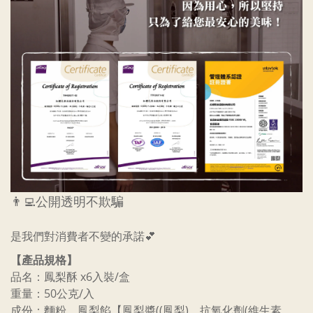
👨‍💻公開透明不欺騙
是我們對消費者不變的承諾💕
【產品規格】
品名：鳳梨酥 x6入裝/盒
重量：50公克/入
成份：麵粉、鳳梨餡【鳳梨醬((鳳梨)、抗氧化劑(維生素