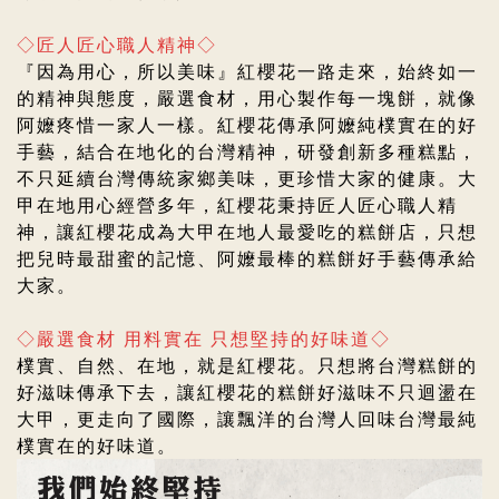
◇匠人匠心職人精神◇
『因為用心，所以美味』紅櫻花一路走來，始終如一
的精神與態度，嚴選食材，用心製作每一塊餅，就像
阿嬤疼惜一家人一樣。紅櫻花傳承阿嬤純樸實在的好
手藝，結合在地化的台灣精神，研發創新多種糕點，
不只延續台灣傳統家鄉美味，更珍惜大家的健康。大
甲在地用心經營多年，紅櫻花
秉持匠人匠心職人精
神，
讓紅櫻花成為大甲在地人最愛吃的糕餅店，
只想
把兒時最甜蜜的記憶、阿嬤最棒的糕餅好手藝傳承給
大家。
◇嚴選食材 用料實在 只想堅持的好味道◇
樸實、自然、在地，就是紅櫻花。只想將台灣糕餅的
好滋味傳承下去，
讓紅櫻花的糕餅好滋味不只迴盪在
大甲，更走向了國際，讓飄洋的台灣人回味台灣最純
樸實在的好味道。