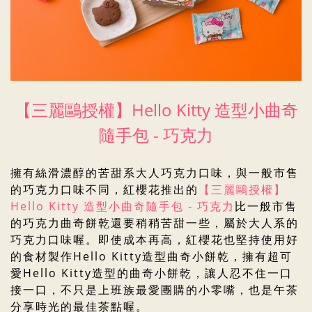
【三麗鷗授權】
Hello Kitty 造型小曲奇
隨手包 - 巧克力
擁有
絲滑濃醇的苦甜系大人巧克力口味，與一般市售
的巧克力口味不同，紅櫻花推出的
【三麗鷗授權】
Hello Kitty 造型小曲奇隨手包 - 巧克力
比一般市售
的巧克力曲奇餅乾還要稍稍苦甜一些，屬於大人系的
巧克力口味喔
。
即使成本再高，紅櫻花也堅持使用好
的食材製作Hello Kitty造型曲奇小餅乾，擁有超可
愛Hello Kitty造型的曲奇小餅乾
，讓人忍不住一口
接一口
，
不只是上班族最愛團購的小零嘴，也是午茶
分享時光的最佳茶點喔
。