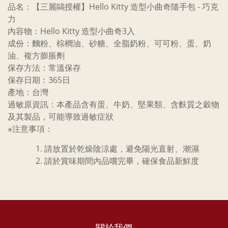
品名：【三麗鷗授權】Hello Kitty 造型小曲奇隨手包 - 巧克
力
內容物：Hello Kitty 造型小曲奇3入
成份：麵粉、棕櫚油、砂糖、全脂奶粉、可可粉、蛋、奶
油、複方膨脹劑
保存方法：常溫保存
保存日期：365日
產地：台灣
過敏原資訊：本產品含有蛋、牛奶、堅果類、含麩質之穀物
及其製品，可能導致過敏症狀
※注意事項：
請放置於乾燥陰涼處，避免陽光直射、潮濕
請於賞味期間內品嚐完畢，確保食品新鮮度
關於我們