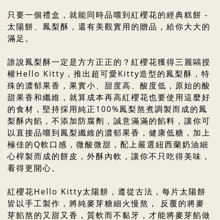
只要一個禮盒，就能同時品嚐到紅櫻花的經典糕餅 -
太陽餅、鳳梨酥，還有美觀實用的贈品，給你大大的
滿足。
誰說鳳梨酥一定是方方正正的？紅櫻花獲得三麗鷗授
權Hello Kitty，推出超可愛Kitty造型的鳳梨酥，
特
殊的濃郁果香，果實小、甜度高、酸度低，原始的酸
甜果香和纖維，就算成本再高紅櫻花也要使用這麼好
的食材，堅持採用純正100%鳳梨熬煮調製而成的鳳
梨酥內餡，不添加防腐劑，誠意滿滿的餡料，讓你可
以直接品嚐到鳳梨纖維的濃郁果香，健康低糖，加上
極佳的Q軟口感，微酸微甜，配上嚴選紐西蘭奶油細
心桿製而成的餅皮，外酥內軟，
讓你不只吃得美味，
看得更開心。
紅櫻花Hello Kitty太陽餅，遵從古法，每片太陽餅
皆以手工製作，將純麥芽糖細火慢熬， 反覆的將麥
芽餡熬的又甜又香，質軟而不黏牙，才能將麥芽餡做