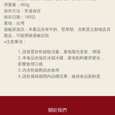
淨重量：460g
保存方法：常溫保存
保存日期：180日
產地：台灣
過敏原資訊：本產品含有牛奶、堅果類、含麩質之穀物及其
製品，可能導致過敏症狀
※注意事項：
請放置於乾燥陰涼處，避免陽光直射、潮濕
本食品勿放於冰箱冷藏，避免餡料麥芽硬化，
影響食用口感
內含乾燥劑請勿食用
請於賞味期間內品嚐完畢，確保食品新鮮度
關於我們