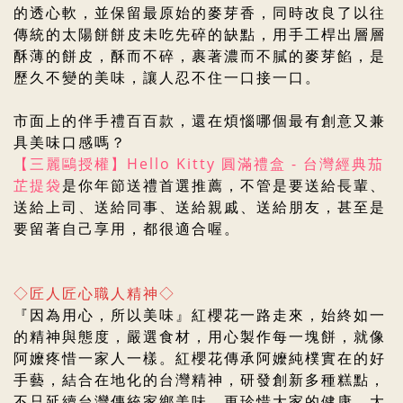
的透心軟，並保留最原始的麥芽香，同時
改良了以往
傳統的太陽餅餅皮未吃先碎的缺點，用手工桿出層層
酥薄的餅皮，酥而不碎，裹著濃而不膩的麥芽餡，是
歷久不變的美味，
讓人忍不住一口接一口
。
市面上的伴手禮百百款，還在煩惱哪個最有創意又兼
具美味口感嗎？
【三麗鷗授權】
Hello Kitty
圓滿禮盒 - 台灣經典茄
芷提袋
是你年節送禮首選推薦，不管是要送給長輩、
送給上司、送給同事、送給親戚、送給朋友，甚至是
要留著自己享用，都很適合喔。
◇匠人匠心職人精神◇
『因為用心，所以美味』紅櫻花一路走來，始終如一
的精神與態度，嚴選食材，用心製作每一塊餅，就像
阿嬤疼惜一家人一樣。紅櫻花傳承阿嬤純樸實在的好
手藝，結合在地化的台灣精神，研發創新多種糕點，
不只延續台灣傳統家鄉美味，更珍惜大家的健康。大