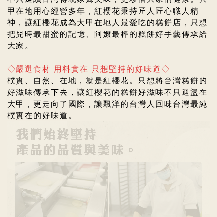
甲在地用心經營多年，紅櫻花
秉持匠人匠心職人精
神，
讓紅櫻花成為大甲在地人最愛吃的糕餅店，
只想
把兒時最甜蜜的記憶、阿嬤最棒的糕餅好手藝傳承給
大家。
◇嚴選食材 用料實在 只想堅持的好味道◇
樸實、自然、在地，就是紅櫻花。只想將台灣糕餅的
好滋味傳承下去，
讓紅櫻花的糕餅好滋味不只迴盪在
大甲，更走向了國際，讓飄洋的台灣人回味台灣最純
樸實在的好味道。