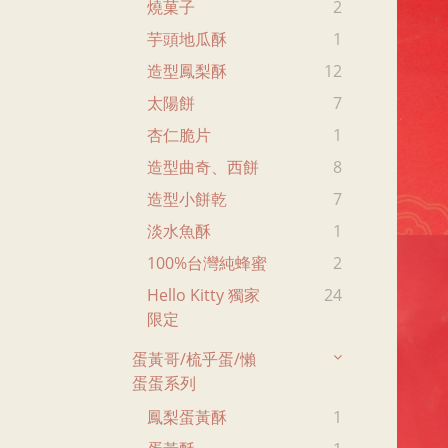
燒菓子
2
芋頭地瓜酥
1
造型鳳梨酥
12
太陽餅
7
杏仁脆片
1
造型曲奇、西餅
8
造型小餅乾
7
淡水魚酥
1
100%台灣純蜂蜜
2
Hello Kitty 獨家
24
限定
蛋黃哥/梳乎蛋/懶
蛋蛋系列
鳳梨蛋黃酥
1