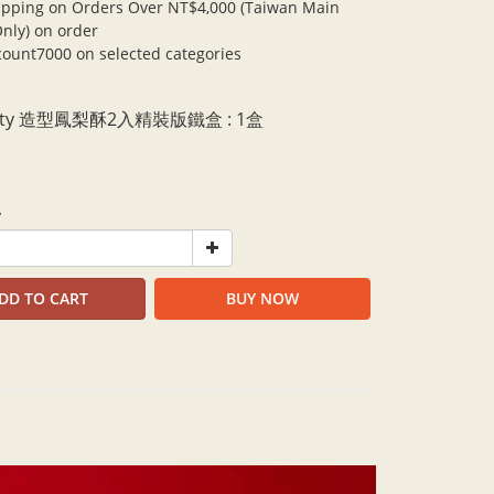
ipping on Orders Over NT$4,000 (Taiwan Main
Only) on order
scount7000 on selected categories
 Kitty 造型鳳梨酥2入精裝版鐵盒
: 1盒
y
DD TO CART
BUY NOW