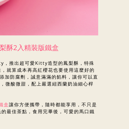
 造型鳳梨酥2入精裝版鐵盒
ty，推出超可愛Kitty造型的鳳梨酥，特殊
維，就算成本再高紅櫻花也要使用這麼好的
不添加防腐劑，誠意滿滿的餡料，讓你可以直
感，微酸微甜，配上嚴選紐西蘭奶油細心桿
鐵盒
讓你方便攜帶，隨時都能享用，不只是
光的最佳茶點，食用完畢後，可愛的馬口鐵