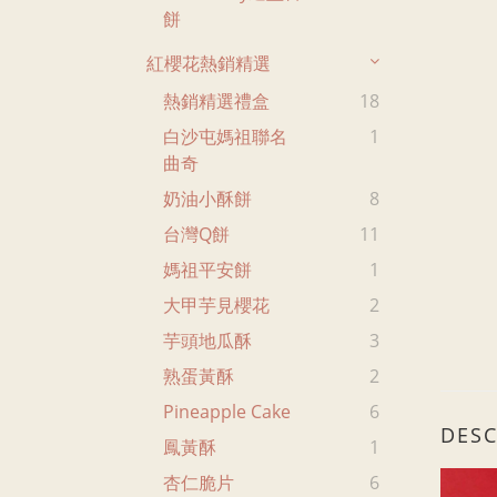
餅
紅櫻花熱銷精選
熱銷精選禮盒
18
白沙屯媽祖聯名
1
曲奇
奶油小酥餅
8
台灣Q餅
11
媽祖平安餅
1
大甲芋見櫻花
2
芋頭地瓜酥
3
熟蛋黃酥
2
Pineapple Cake
6
DESC
鳳黃酥
1
杏仁脆片
6