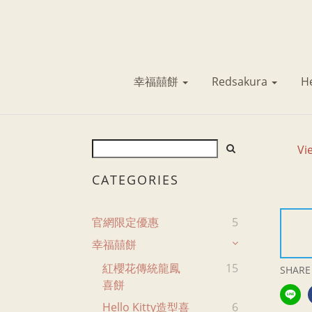
幸福囍餅
Redsakura
He
Vi
CATEGORIES
官網限定優惠
5
幸福囍餅
紅櫻花傳統龍鳳
15
SHARE
喜餅
Hello Kitty造型喜
6