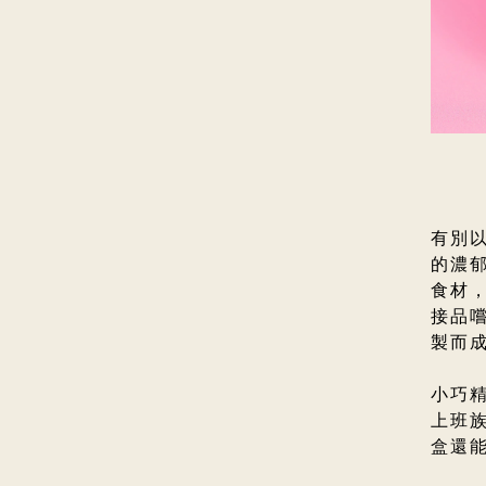
有別以
的濃
食材
接品
製而
小巧
上班
盒還