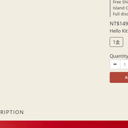
Free Sh
Island 
Full di
NT$149
Hello
1盒
Quantit
A
RIPTION