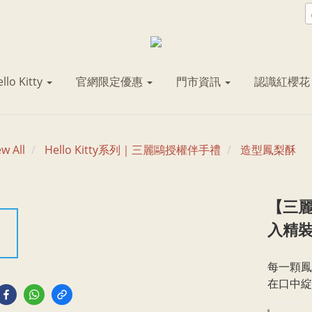
llo Kitty
官網限定優惠
門市資訊
認識紅櫻
ew All
Hello Kitty系列｜三麗鷗授權伴手禮
造型鳳梨酥
【三麗鷗
入精
每一顆鳳
在口中綻