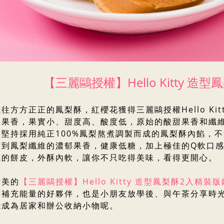
【三麗鷗授權】
Hello Kitty
往方方正正的鳳梨酥，紅櫻花獲得三麗鷗授權Hello Kit
郁果香，果實小、甜度高、酸度低，原始的酸甜果香和纖
，堅持採用純正100%鳳梨熬煮調製而成的鳳梨酥內餡，
嚐到鳳梨纖維的濃郁果香，健康低糖，加上極佳的Q軟口
成的餅皮，外酥內軟，讓你不只吃得美味，看得更開心。
精美的
【三麗鷗授權】
Hello Kitty
造型鳳梨酥2入精裝版
族補充能量的好夥伴，也是小朋友放學後、與午茶分享時
能成為居家和辦公收納小物呢。