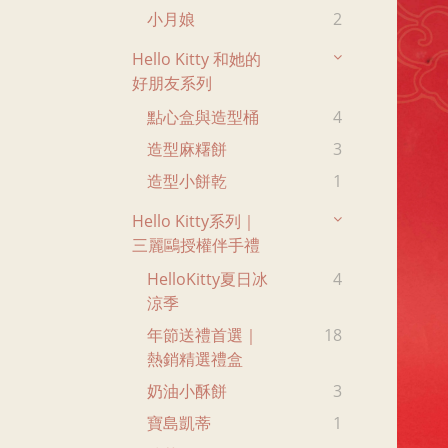
小月娘
2
Hello Kitty 和她的
好朋友系列
點心盒與造型桶
4
造型麻糬餅
3
造型小餅乾
1
Hello Kitty系列｜
三麗鷗授權伴手禮
HelloKitty夏日冰
4
涼季
年節送禮首選｜
18
熱銷精選禮盒
奶油小酥餅
3
寶島凱蒂
1