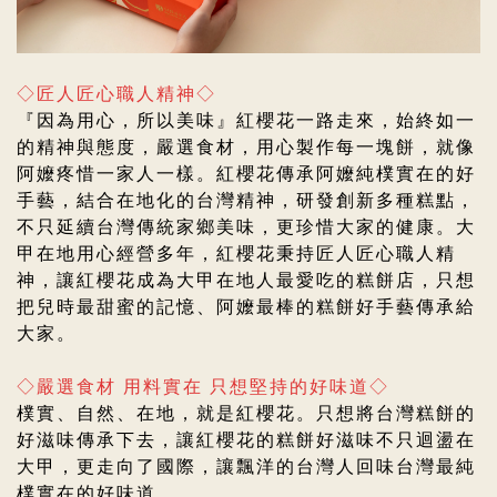
◇匠人匠心職人精神◇
『因為用心，所以美味』紅櫻花一路走來，始終如一
的精神與態度，嚴選食材，用心製作每一塊餅，就像
阿嬤疼惜一家人一樣。紅櫻花傳承阿嬤純樸實在的好
手藝，結合在地化的台灣精神，研發創新多種糕點，
不只延續台灣傳統家鄉美味，更珍惜大家的健康。大
甲在地用心經營多年，紅櫻花
秉持匠人匠心職人精
神，
讓紅櫻花成為大甲在地人最愛吃的糕餅店，
只想
把兒時最甜蜜的記憶、阿嬤最棒的糕餅好手藝傳承給
大家。
◇嚴選食材 用料實在 只想堅持的好味道◇
樸實、自然、在地，就是紅櫻花。只想將台灣糕餅的
好滋味傳承下去，
讓紅櫻花的糕餅好滋味不只迴盪在
大甲，更走向了國際，讓飄洋的台灣人回味台灣最純
樸實在的好味道。