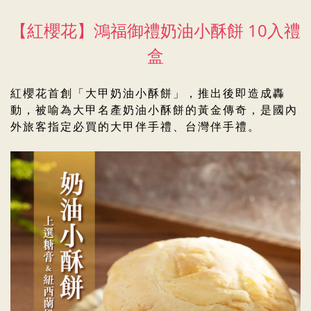
【紅櫻花】
鴻福御禮奶油小酥餅 10入禮
盒
紅櫻花首創「大甲奶油小酥餅」，推出後即造成轟
動，被喻為大甲名產奶油小酥餅的黃金傳奇，是國內
外旅客指定必買的大甲伴手禮、台灣伴手禮。