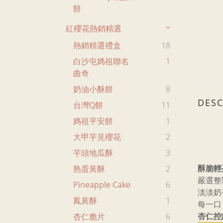
餅
紅櫻花熱銷精選
熱銷精選禮盒
18
白沙屯媽祖聯名
1
曲奇
奶油小酥餅
8
DESC
台灣Q餅
11
媽祖平安餅
1
大甲芋見櫻花
2
芋頭地瓜酥
3
酥脆輕
熟蛋黃酥
2
嚴選整
Pineapple Cake
6
淡淡奶
鳳黃酥
1
每一口
杏仁控
杏仁脆片
6