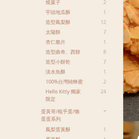
燒菓子
2
芋頭地瓜酥
1
造型鳳梨酥
12
太陽餅
7
杏仁脆片
1
造型曲奇、西餅
8
造型小餅乾
7
淡水魚酥
1
100%台灣純蜂蜜
2
Hello Kitty 獨家
24
限定
蛋黃哥/梳乎蛋/懶
蛋蛋系列
鳳梨蛋黃酥
1