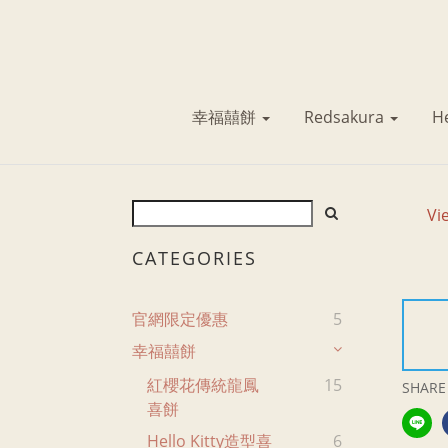
幸福囍餅
Redsakura
He
Vi
CATEGORIES
官網限定優惠
5
幸福囍餅
紅櫻花傳統龍鳳
15
SHARE
喜餅
Hello Kitty造型喜
6