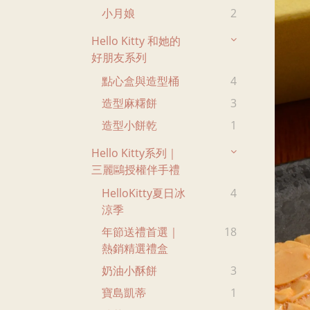
小月娘
2
Hello Kitty 和她的
好朋友系列
點心盒與造型桶
4
造型麻糬餅
3
造型小餅乾
1
Hello Kitty系列｜
三麗鷗授權伴手禮
HelloKitty夏日冰
4
涼季
年節送禮首選｜
18
熱銷精選禮盒
奶油小酥餅
3
寶島凱蒂
1