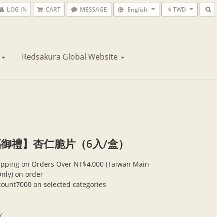
LOG IN
CART
MESSAGE
English
$ TWD
花
Redsakura Global Website
御禮】杏仁脆片（6入/盒）
ipping on Orders Over NT$4,000 (Taiwan Main
Only) on order
scount7000 on selected categories
Y