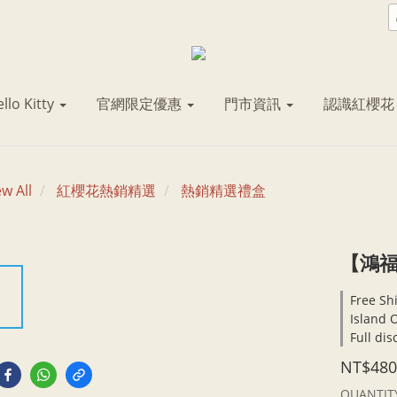
llo Kitty
官網限定優惠
門市資訊
認識紅櫻
ew All
紅櫻花熱銷精選
熱銷精選禮盒
【鴻福
Free Sh
Island 
Full di
NT$480
QUANTIT