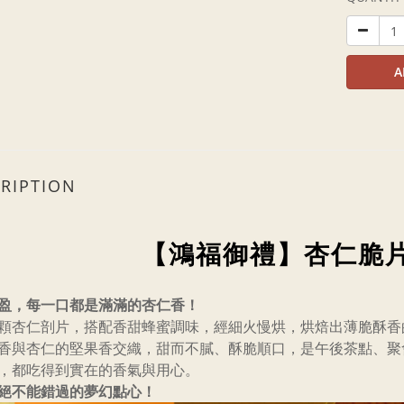
A
RIPTION
【鴻福御禮】杏仁脆片 
盈，每一口都是滿滿的杏仁香！
顆杏仁剖片，搭配香甜蜂蜜調味，經細火慢烘，烘焙出薄脆酥香
香與杏仁的堅果香交織，甜而不膩、酥脆順口，是午後茶點、聚
，都吃得到實在的香氣與用心。
絕不能錯過的夢幻點心！