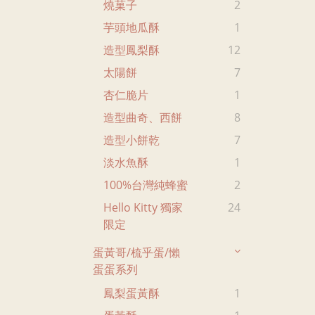
燒菓子
2
芋頭地瓜酥
1
造型鳳梨酥
12
太陽餅
7
杏仁脆片
1
造型曲奇、西餅
8
造型小餅乾
7
淡水魚酥
1
100%台灣純蜂蜜
2
Hello Kitty 獨家
24
限定
蛋黃哥/梳乎蛋/懶
蛋蛋系列
鳳梨蛋黃酥
1