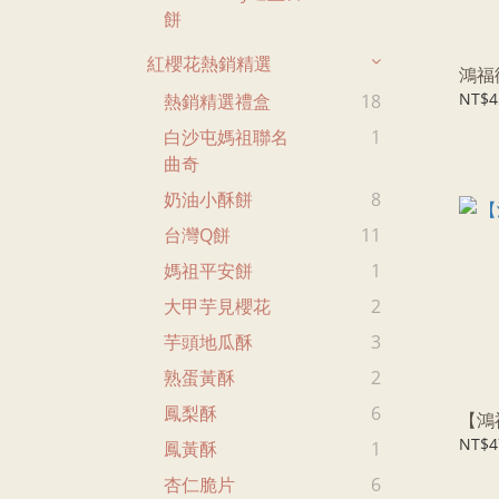
餅
紅櫻花熱銷精選
鴻福
NT$4
熱銷精選禮盒
18
白沙屯媽祖聯名
1
曲奇
奶油小酥餅
8
台灣Q餅
11
媽祖平安餅
1
大甲芋見櫻花
2
芋頭地瓜酥
3
熟蛋黃酥
2
鳳梨酥
6
【鴻
NT$4
鳳黃酥
1
杏仁脆片
6