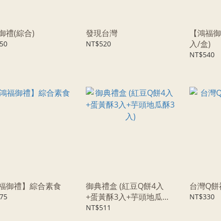
御禮(綜合)
發現台灣
【鴻福御
入/盒)
50
NT$520
NT$540
福御禮】綜合素食
御典禮盒 (紅豆Q餅4入
台灣Q餅禮
+蛋黃酥3入+芋頭地瓜酥3
75
NT$330
入)
NT$511