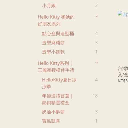
小月娘
2
Hello Kitty 和她的
好朋友系列
點心盒與造型桶
4
造型麻糬餅
3
造型小餅乾
1
Hello Kitty系列｜
台灣
三麗鷗授權伴手禮
入/盒
HelloKitty夏日冰
4
NT$3
涼季
年節送禮首選｜
18
熱銷精選禮盒
奶油小酥餅
3
寶島凱蒂
1