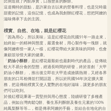
比例造就了內餡厚實，口感豐富的酥餅。
這道獨特的甜點，是許家自古以來的營養料理，也是兒時最
甜蜜的記憶，這份記憶，也成為我創辦紅櫻花，想把阿嬤的
滋味傳承下去的主因。
樸實、自然、在地，就是紅櫻花
「因為用心，所以美味」這是紅櫻花自民國91年一路走來，
始終如一的精神與態度，嚴選食材，用心製作每一塊餅，就
像阿嬤疼惜一家人一樣，紅櫻花帶給大家美味的同時，也會
兼顧並珍惜大家的健康。
「
奶油小酥餅
」是紅櫻花最艱鉅也最劃時代的產品，從傳統
較大不易分食的型態，經過長時間的研發，終於首創「大甲
奶油小酥餅」，推出後立即在大甲造成搶購熱潮，又經各界
朋友的口耳相傳並打開話題，所以於民國94年決定擴大業
務，把這傳統樸實又使人驚艷的在地好滋味，讓更多的朋友
們可以吃到。
於後紅櫻花秉著一貫堅持與用心態度，陸續研發了多種產
品，例如台灣肉鬆Q餅、養生系列酥餅及養生元素的100%
純鳳梨酥等等…，都是傳承阿嬤的手藝，並結合在地化的台