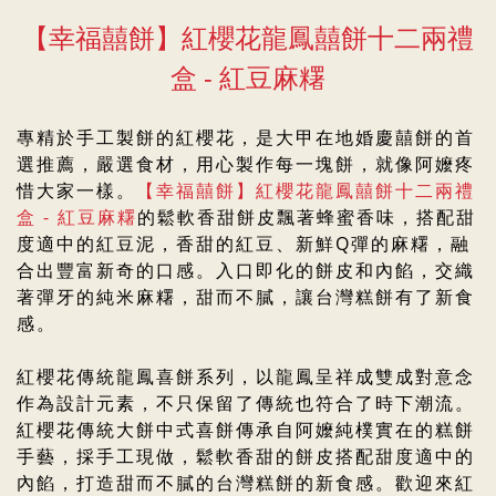
【幸福囍餅】紅櫻花龍鳳囍餅十二兩禮
盒 - 紅豆麻糬
專精於手工製餅的紅櫻花，是大甲在地婚慶囍餅的首
選推薦，
嚴選食材，用心製作每一塊餅，就像阿嬤疼
惜大家一樣。
【幸福囍餅】紅櫻花龍鳳囍餅十二兩禮
盒 - 紅豆麻糬
的鬆軟香甜餅皮飄著蜂蜜香味，搭配甜
度適中的紅豆泥，香甜的紅豆、新鮮Q彈的麻糬，融
合出豐富新奇的口感。入口即化的餅皮和內餡，交織
著彈牙的純米麻糬，甜而不膩，讓台灣糕餅有了新食
感。
紅櫻花傳統龍鳳喜餅系列，以龍鳳呈祥成雙成對意念
作為設計元素，不只保留了傳統也符合了時下潮流。
紅櫻花傳統大餅中式喜餅傳承自阿嬤純樸實在的糕餅
手藝，採手工現做，鬆軟香甜的餅皮搭配甜度適中的
內餡，打造甜而不膩的台灣糕餅的新食感。歡迎來紅