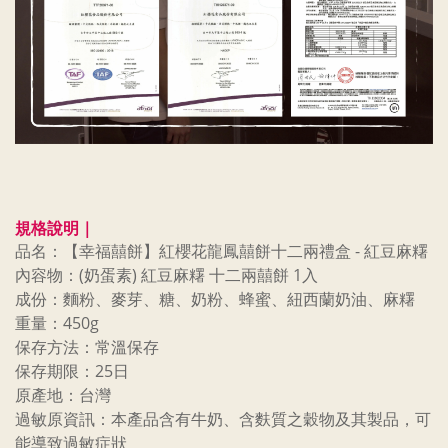
規格說明｜
品名：【幸福囍餅】紅櫻花龍鳳囍餅十二兩禮盒 - 紅豆麻糬
內容物：(奶蛋素) 紅豆麻糬 十二兩囍餅
1入
成份：
麵粉、麥芽、糖、奶粉、蜂蜜、紐西蘭奶油、麻糬
重量：450g
保存方法：常溫保存
保存期限：25日
原產地：台灣
過敏原資訊：本產品含有牛奶、含麩質之穀物及其製品，可
能導致過敏症狀