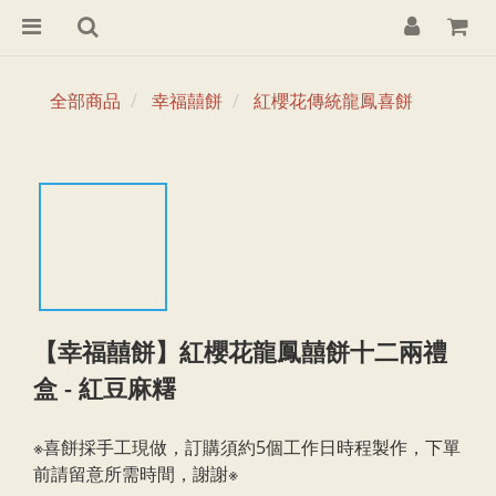
全部商品
幸福囍餅
紅櫻花傳統龍鳳喜餅
【幸福囍餅】紅櫻花龍鳳囍餅十二兩禮
盒 - 紅豆麻糬
※喜餅採手工現做，訂購須約5個工作日時程製作，下單
前請留意所需時間，謝謝※